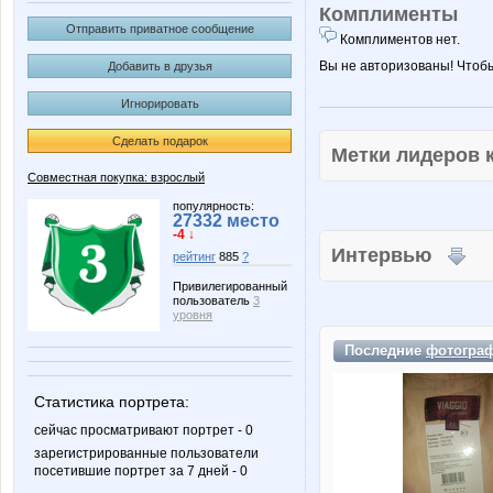
Комплименты
Отправить приватное сообщение
Комплиментов нет.
Вы не авторизованы! Чтоб
Добавить в друзья
Игнорировать
Сделать подарок
Метки лидеров
Совместная покупка: взрослый
популярность:
27332 место
-4 ↓
Интервью
рейтинг
885
?
Привилегированный
пользователь
3
уровня
Последние
фотогра
Статистика портрета:
сейчас просматривают портрет - 0
зарегистрированные пользователи
посетившие портрет за 7 дней - 0